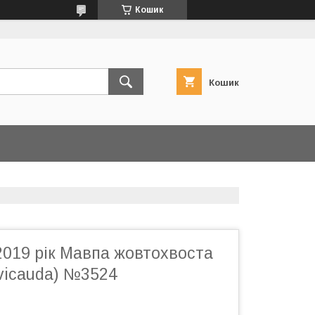
Кошик
Кошик
2019 рік Мавпа жовтохвоста
avicauda) №3524