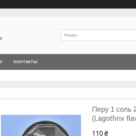
в
АС
КОНТАКТЫ
Перу 1 соль 
(Lagothrix fl
110 ₴