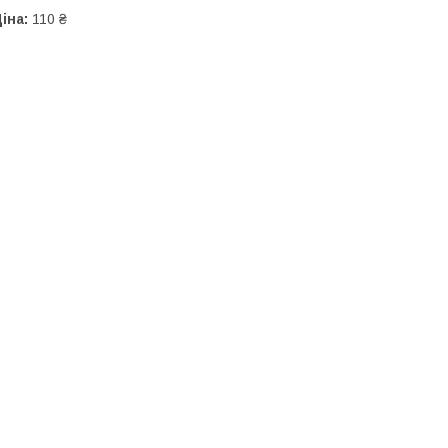
іна:
110 ₴