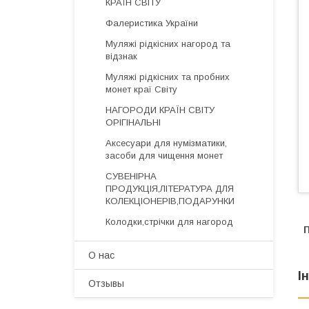
КРАЇН СВІТУ
Фалеристика України
Муляжі рідкісних нагород та
відзнак
Муляжі рідкісних та пробних
монет краї Світу
НАГОРОДИ КРАЇН СВІТУ
ОРІГІНАЛЬНІ
Аксесуари для нумізматики,
засоби для чищення монет
СУВЕНІРНА
ПРОДУКЦІЯ,ЛІТЕРАТУРА ДЛЯ
КОЛЕКЦІОНЕРІВ,ПОДАРУНКИ
Колодки,стрічки для нагород
П
О нас
І
Отзывы