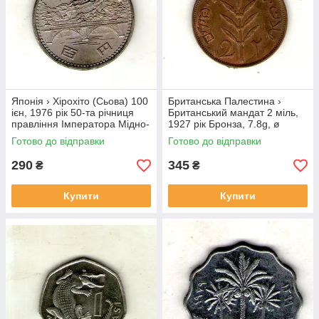
Японія › Хірохіто (Сьова) 100
Британська Палестина ›
ієн, 1976 рік 50-та річниця
Британський мандат 2 міль,
правління Імператора Мідно-
1927 рік Бронза, 7.8g, ø
нікелевий сплав, 12g, ø
28mm №1852
Готово до відправки
Готово до відправки
30mm №3974
290
345
₴
₴
Купити
Купити