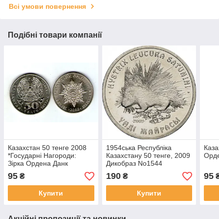
Всі умови повернення
Подібні товари компанії
Казахстан 50 тенге 2008
1954ська Республіка
Каза
*Государні Нагороди:
Казахстану 50 тенге, 2009
Орд
Зірка Ордена Данк
Дикобраз No1544
(Слава)
95
190
95
₴
₴
Купити
Купити
Акційні пропозиції та новинки