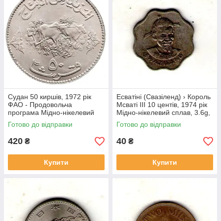
Судан 50 киршів, 1972 рік
Есватіні (Свазіленд) › Король
ФАО - Продовольча
Мсваті III 10 центів, 1974 рік
програма Мідно-нікелевий
Мідно-нікелевий сплав, 3.6g,
сплав, 22.63g, ø 40mm
ø 22mm №1814
Готово до відправки
Готово до відправки
№4143
420
40
₴
₴
Купити
Купити