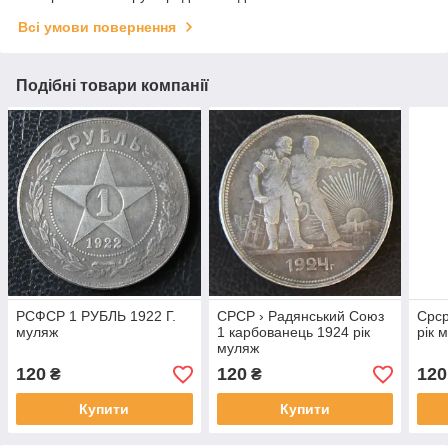
Всі умови повернення
Подібні товари компанії
РСФСР 1 РУБЛЬ 1922 Г.
СРСР › Радянський Союз
Срср
муляж
1 карбованець 1924 рік
рік 
муляж
120
120
120
₴
₴
Купити
Купити