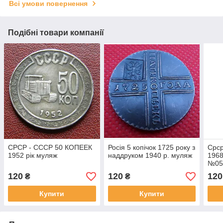
Всі умови повернення
Подібні товари компанії
СРСР - СССР 50 КОПЕЕК
Росія 5 копічок 1725 року з
Срср
1952 рік муляж
наддруком 1940 р. муляж
1968
№05
120
120
120
₴
₴
Купити
Купити