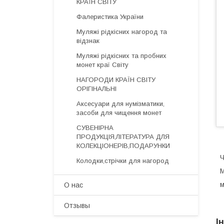
КРАЇН СВІТУ
Фалеристика України
Муляжі рідкісних нагород та
відзнак
Муляжі рідкісних та пробних
монет краї Світу
НАГОРОДИ КРАЇН СВІТУ
ОРІГІНАЛЬНІ
Аксесуари для нумізматики,
засоби для чищення монет
СУВЕНІРНА
ПРОДУКЦІЯ,ЛІТЕРАТУРА ДЛЯ
КОЛЕКЦІОНЕРІВ,ПОДАРУНКИ
Ч
Колодки,стрічки для нагород
М
м
О нас
Отзывы
І