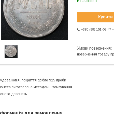
В наявності
Купити
+380 (99) 151-09-47
повернення товару п
удова копія, покриття срібло 925 проби
онета виготовлена методом штампування
онета дзвенить
нформація для замовлення