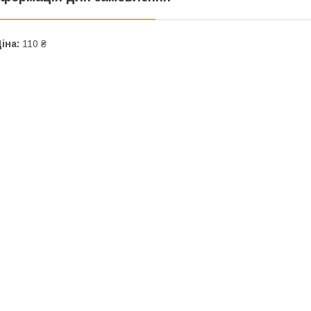
іна:
110 ₴