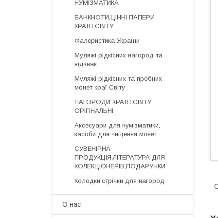
НУМІЗМАТИКА
БАНКНОТИ,ЦІННІ ПАПЕРИ
КРАЇН СВІТУ
Фалеристика України
Муляжі рідкісних нагород та
відзнак
Муляжі рідкісних та пробних
монет краї Світу
НАГОРОДИ КРАЇН СВІТУ
ОРІГІНАЛЬНІ
Аксесуари для нумізматики,
засоби для чищення монет
СУВЕНІРНА
ПРОДУКЦІЯ,ЛІТЕРАТУРА ДЛЯ
КОЛЕКЦІОНЕРІВ,ПОДАРУНКИ
Колодки,стрічки для нагород
С
О нас