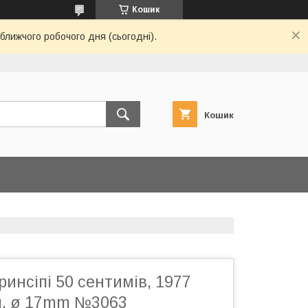
Кошик
ближчого робочого дня (сьогодні).
Кошик
ринсіпі 50 сентимів, 1977
3g, ø 17mm №3063