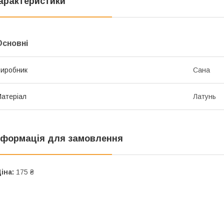
арактеристики
Основні
иробник
Сана
атеріал
Латунь
нформація для замовлення
іна:
175 ₴