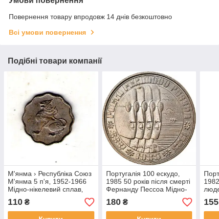
Умови повернення
Повернення товару впродовж 14 днів безкоштовно
Всі умови повернення
Подібні товари компанії
М'янма › Республіка Союз
Португалія 100 ескудо,
Порт
М'янма 5 п'я, 1952-1966
1985 50 років після смерті
1982
Мідно-нікелевий сплав,
Фернанду Пессоа Мідно-
люде
3.17g, ø 19.5mm №3624
нікелевий сплав, 16.6g, ø
потр
110
180
155
₴
₴
33.5mm №3532
ніке
33.