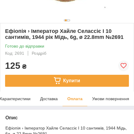
Ефіопія › Імператор Хайле Селассіє I 10
сантимів, 1944 рік Мідь, 6g, ø 22.8mm №2691
Готово до відправки
Код: 2691
Роздріб
125
₴
Купити
Характеристики
Доставка
Оплата
Умови повернення
Опис
Ефіопія › Імператор Хайле Селассіє I 10 сантимів, 1944 Мідь,
6g, ø 22.8mm №2691