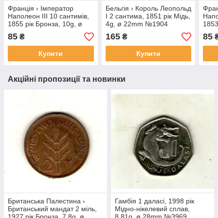
Франція › Імператор
Бельгія › Король Леопольд
Фран
Наполеон III 10 сантимів,
I 2 сантима, 1851 рік Мідь,
Напо
1855 рік Бронза, 10g, ø
4g, ø 22mm №1904
1853
30.2mm №1963
30.
85
165
85
₴
₴
Купити
Купити
Акційні пропозиції та новинки
Британська Палестина ›
Гамбія 1 даласі, 1998 рік
Британський мандат 2 міль,
Мідно-нікелевий сплав,
1927 рік Бронза, 7.8g, ø
8.81g, ø 28mm №3969