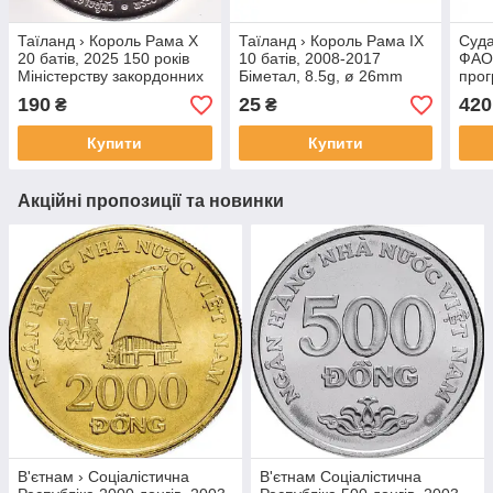
Таїланд › Король Рама X
Таїланд › Король Рама IX
Суда
20 батів, 2025 150 років
10 батів, 2008-2017
ФАО 
Міністерству закордонних
Біметал, 8.5g, ø 26mm
прог
справ Мідно-нікелевий
№3611
спла
190
25
420
₴
₴
сплав, 15g, ø 32mm №БН
№41
Купити
Купити
Акційні пропозиції та новинки
В'єтнам › Соціалістична
В'єтнам Соціалістична