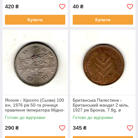
420
40
₴
₴
Купити
Купити
Японія › Хірохіто (Сьова) 100
Британська Палестина ›
ієн, 1976 рік 50-та річниця
Британський мандат 2 міль,
правління Імператора Мідно-
1927 рік Бронза, 7.8g, ø
нікелевий сплав, 12g, ø
28mm №1852
Готово до відправки
Готово до відправки
30mm №3974
290
345
₴
₴