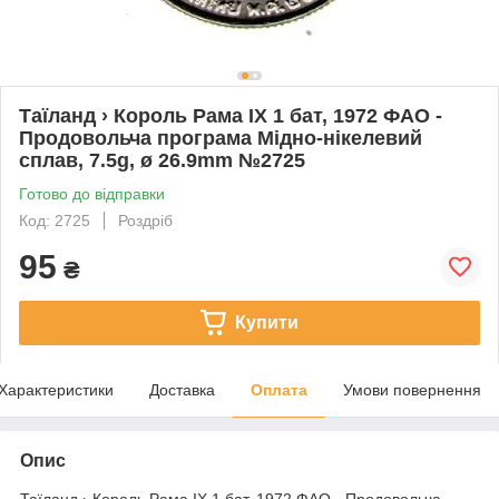
Таїланд › Король Рама IX 1 бат, 1972 ФАО -
Продовольча програма Мідно-нікелевий
сплав, 7.5g, ø 26.9mm №2725
Готово до відправки
Код: 2725
Роздріб
95
₴
Купити
Характеристики
Доставка
Оплата
Умови повернення
Опис
Таїланд › Король Рама IX 1 бат, 1972 ФАО - Продовольча