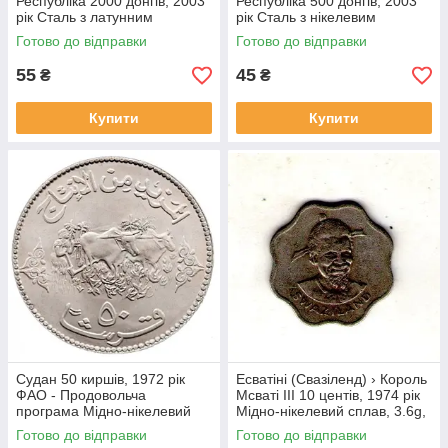
Республіка 2000 донгів, 2003
Республіка 500 донгів, 2003
рік Сталь з латунним
рік Сталь з нікелевим
покриттям, 5g, ø 23.92mm
покриттям, 4.5g, ø 21.86mm
Готово до відправки
Готово до відправки
№1902
№1907
55
45
₴
₴
Купити
Купити
Судан 50 киршів, 1972 рік
Есватіні (Свазіленд) › Король
ФАО - Продовольча
Мсваті III 10 центів, 1974 рік
програма Мідно-нікелевий
Мідно-нікелевий сплав, 3.6g,
сплав, 22.63g, ø 40mm
ø 22mm №1814
Готово до відправки
Готово до відправки
№4143