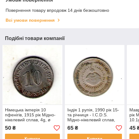
Повернення товару впродовж 14 днів безкоштовно
Всі умови повернення
Подібні товари компанії
Німецька імперія 10
Індія 1 рупія, 1990 рік 15-
Мавр
пфенігів, 1915 рік Мідно-
та річниця - I.C.D.S.
рік 
нікелевий сплав, 4g, ø
Мідно-нікелевий сплав,
10.
21mm №3471
6g, ø 26mm №3665
50
65
45
₴
₴
Купити
Купити