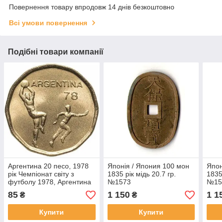
Повернення товару впродовж 14 днів безкоштовно
Всі умови повернення
Подібні товари компанії
Аргентина 20 песо, 1978
Японія / Япония 100 мон
Япон
рік Чемпіонат світу з
1835 рік мідь 20.7 гр.
1835
футболу 1978, Аргентина
№1573
№15
Алюміній-бронза, 4.9g, ø
85
1 150
1 1
₴
₴
22mm №2965
Купити
Купити