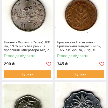
Японія › Хірохіто (Сьова) 100
Британська Палестина ›
ієн, 1976 рік 50-та річниця
Британський мандат 2 міль,
правління Імператора Мідно-
1927 рік Бронза, 7.8g, ø
нікелевий сплав, 12g, ø
28mm №1852
Готово до відправки
Готово до відправки
30mm №3974
290
345
₴
₴
Купити
Купити