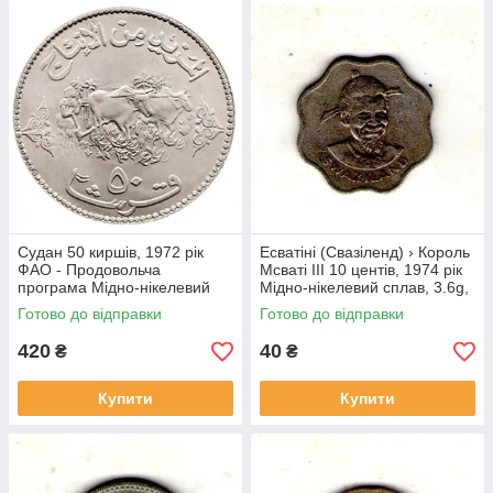
Судан 50 киршів, 1972 рік
Есватіні (Свазіленд) › Король
ФАО - Продовольча
Мсваті III 10 центів, 1974 рік
програма Мідно-нікелевий
Мідно-нікелевий сплав, 3.6g,
сплав, 22.63g, ø 40mm
ø 22mm №1814
Готово до відправки
Готово до відправки
№4143
420
40
₴
₴
Купити
Купити