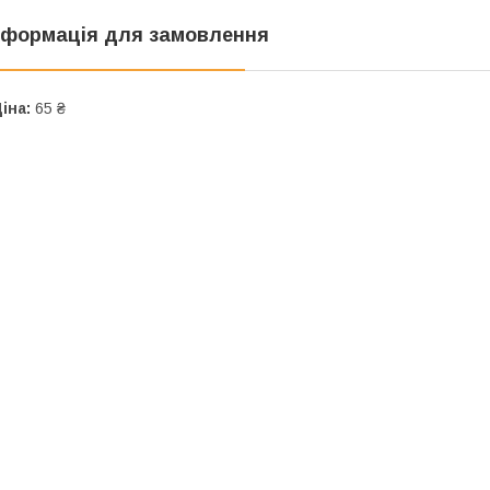
нформація для замовлення
іна:
65 ₴