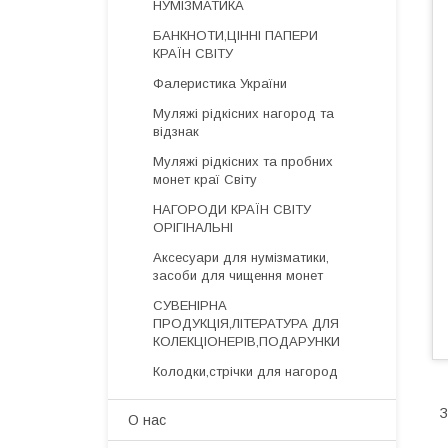
НУМІЗМАТИКА
БАНКНОТИ,ЦІННІ ПАПЕРИ
КРАЇН СВІТУ
Фалеристика України
Муляжі рідкісних нагород та
відзнак
Муляжі рідкісних та пробних
монет краї Світу
НАГОРОДИ КРАЇН СВІТУ
ОРІГІНАЛЬНІ
Аксесуари для нумізматики,
засоби для чищення монет
СУВЕНІРНА
ПРОДУКЦІЯ,ЛІТЕРАТУРА ДЛЯ
КОЛЕКЦІОНЕРІВ,ПОДАРУНКИ
Колодки,стрічки для нагород
З
О нас