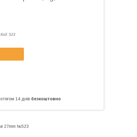
Код:
523
ротягом 14 днів
безкоштовно
, ø 27mm №523