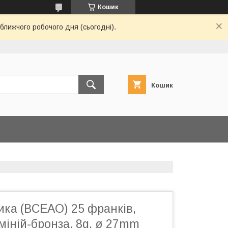
Кошик
ближчого робочого дня (сьогодні).
Кошик
ика (BCEAO) 25 франків,
міній-бронза, 8g, ø 27mm