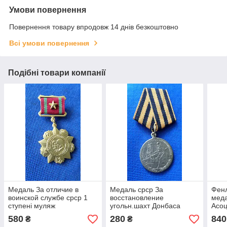
Умови повернення
Повернення товару впродовж 14 днів безкоштовно
Всі умови повернення
Подібні товари компанії
Медаль За отличие в
Медаль срср За
Фенл
воинской службе срср 1
восстановление
меда
ступені муляж
угольн.шахт Донбаса
Асоц
муляж
з пр
580
280
840
₴
₴
рокі