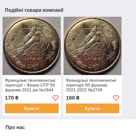
Подібні товари компанії
Французькі тихоокеанські
Французькі тихоокеанські
території › Франк CFP 50
території 50 франків,
франків 2021 рік №1844
2021-2022 №2749
170
160
₴
₴
Купити
Купити
Про нас