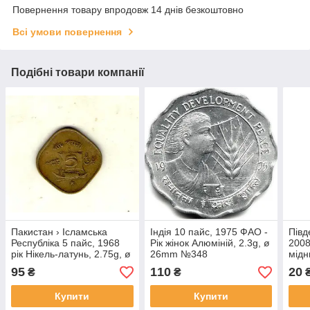
Повернення товару впродовж 14 днів безкоштовно
Всі умови повернення
Подібні товари компанії
Пакистан › Ісламська
Індія 10 пайс, 1975 ФАО -
Півд
Республіка 5 пайс, 1968
Рік жінок Алюміній, 2.3g, ø
2008
рік Нікель-латунь, 2.75g, ø
26mm №348
мідн
21mm №3634
ø 1
95
110
20
₴
₴
Купити
Купити