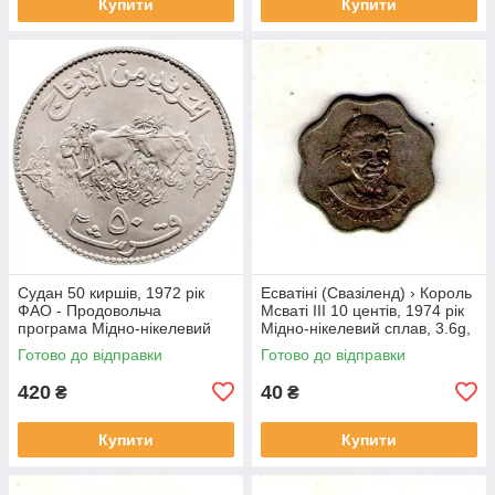
Купити
Купити
Судан 50 киршів, 1972 рік
Есватіні (Свазіленд) › Король
ФАО - Продовольча
Мсваті III 10 центів, 1974 рік
програма Мідно-нікелевий
Мідно-нікелевий сплав, 3.6g,
сплав, 22.63g, ø 40mm
ø 22mm №1814
Готово до відправки
Готово до відправки
№4143
420
40
₴
₴
Купити
Купити