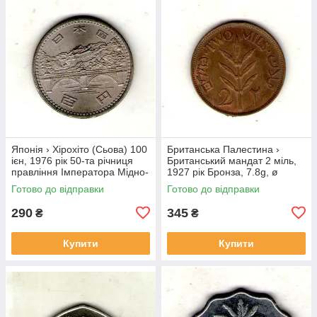
Японія › Хірохіто (Сьова) 100
Британська Палестина ›
ієн, 1976 рік 50-та річниця
Британський мандат 2 міль,
правління Імператора Мідно-
1927 рік Бронза, 7.8g, ø
нікелевий сплав, 12g, ø
28mm №1852
Готово до відправки
Готово до відправки
30mm №3974
290
345
₴
₴
Купити
Купити