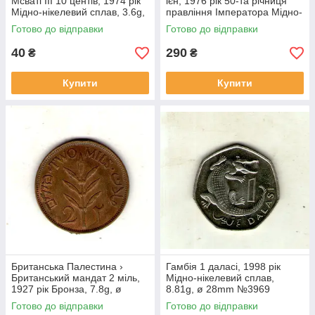
Мсваті III 10 центів, 1974 рік
ієн, 1976 рік 50-та річниця
Мідно-нікелевий сплав, 3.6g,
правління Імператора Мідно-
ø 22mm №1814
нікелевий сплав, 12g, ø
Готово до відправки
Готово до відправки
30mm №3974
40
290
₴
₴
Купити
Купити
Британська Палестина ›
Гамбія 1 даласі, 1998 рік
Британський мандат 2 міль,
Мідно-нікелевий сплав,
1927 рік Бронза, 7.8g, ø
8.81g, ø 28mm №3969
28mm №1852
Готово до відправки
Готово до відправки