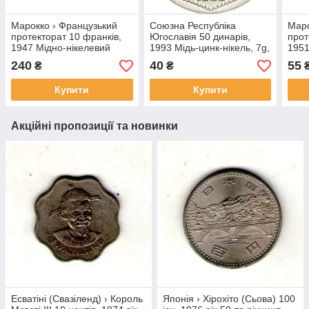
Марокко › Французький
Союзна Республіка
Маро
протекторат 10 франків,
Югославія 50 динарів,
прот
1947 Мідно-нікелевий
1993 Мідь-цинк-нікель, 7g,
1951
сплав, 7.1g, ø 26mm
ø 26mm №бн
25m
240
40
55
₴
₴
№480
Купити
Купити
Акційні пропозиції та новинки
Есватіні (Свазіленд) › Король
Японія › Хірохіто (Сьова) 100