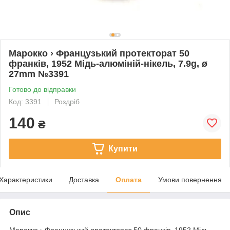
Марокко › Французький протекторат 50
франків, 1952 Мідь-алюміній-нікель, 7.9g, ø
27mm №3391
Готово до відправки
Код: 3391
Роздріб
140
₴
Купити
Характеристики
Доставка
Оплата
Умови повернення
Опис
Марокко › Французький протекторат 50 франків, 1952 Мідь-