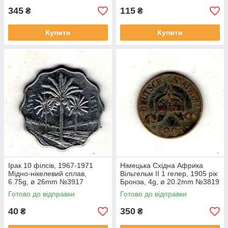
345
115
₴
₴
Купити
Купити
Ірак 10 філсів, 1967-1971
Німецька Східна Африка
Мідно-нікелевий сплав,
Вільгельм II 1 гелер, 1905 рік
6.75g, ø 26mm №3917
Бронза, 4g, ø 20.2mm №3819
Готово до відправки
Готово до відправки
40
350
₴
₴