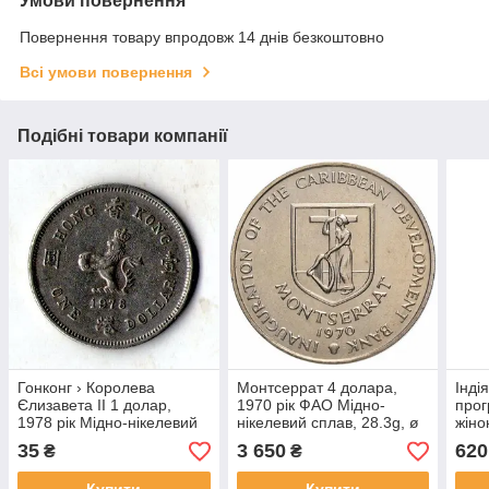
Умови повернення
Повернення товару впродовж 14 днів безкоштовно
Всі умови повернення
Подібні товари компанії
Гонконг › Королева
Монтсеррат 4 долара,
Інді
Єлизавета II 1 долар,
1970 рік ФАО Мідно-
прог
1978 рік Мідно-нікелевий
нікелевий сплав, 28.3g, ø
жіно
сплав, 7.1g, ø 25.5mm
38.5mm рідкісна №4147
спла
35
3 650
620
₴
₴
№2074
№25