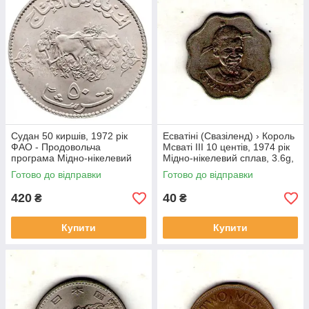
Судан 50 киршів, 1972 рік
Есватіні (Свазіленд) › Король
ФАО - Продовольча
Мсваті III 10 центів, 1974 рік
програма Мідно-нікелевий
Мідно-нікелевий сплав, 3.6g,
сплав, 22.63g, ø 40mm
ø 22mm №1814
Готово до відправки
Готово до відправки
№4143
420
40
₴
₴
Купити
Купити