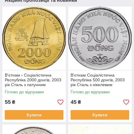
Акційні пропозиції та новинки
В'єтнам › Соціалістична
В'єтнам Соціалістична
Республіка 2000 донгів, 2003
Республіка 500 донгів, 2003
рік Сталь з латунним
рік Сталь з нікелевим
покриттям, 5g, ø 23.92mm
покриттям, 4.5g, ø 21.86mm
Готово до відправки
Готово до відправки
№1902
№1907
55
45
₴
₴
Купити
Купити