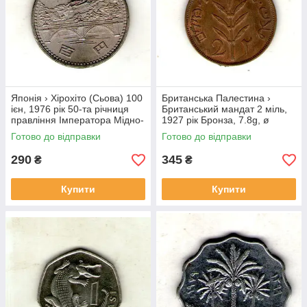
Японія › Хірохіто (Сьова) 100
Британська Палестина ›
ієн, 1976 рік 50-та річниця
Британський мандат 2 міль,
правління Імператора Мідно-
1927 рік Бронза, 7.8g, ø
нікелевий сплав, 12g, ø
28mm №1852
Готово до відправки
Готово до відправки
30mm №3974
290
345
₴
₴
Купити
Купити