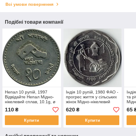
Всі умови повернення
Подібні товари компанії
Непал 10 рупій, 1997
Індія 10 рупій, 1980 ФАО -
Інді
Відвідайте Непал Мідно-
прогрес життя у сільських
та р
нікелевий сплав, 10.1g, ø
жінок Мідно-нікелевий
Мідн
25mm №2394
сплав, 24.8g, ø 39.1mm
6g,
110
620
65
₴
₴
№2526
Купити
Купити