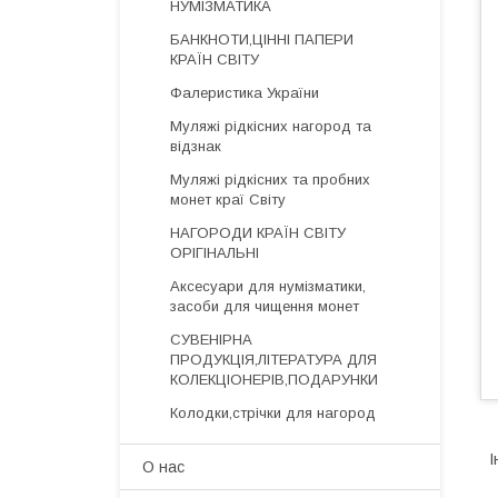
НУМІЗМАТИКА
БАНКНОТИ,ЦІННІ ПАПЕРИ
КРАЇН СВІТУ
Фалеристика України
Муляжі рідкісних нагород та
відзнак
Муляжі рідкісних та пробних
монет краї Світу
НАГОРОДИ КРАЇН СВІТУ
ОРІГІНАЛЬНІ
Аксесуари для нумізматики,
засоби для чищення монет
СУВЕНІРНА
ПРОДУКЦІЯ,ЛІТЕРАТУРА ДЛЯ
КОЛЕКЦІОНЕРІВ,ПОДАРУНКИ
Колодки,стрічки для нагород
І
О нас