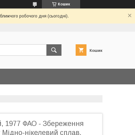
Кошик
ближчого робочого дня (сьогодні).
Кошик
ій, 1977 ФАО - Збереження
 Мідно-нікелевий сплав,