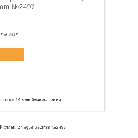
.1mm №2497
Код:
2497
ротягом 14 днів
безкоштовно
ий сплав, 24.8g, ø 39.1mm №2497