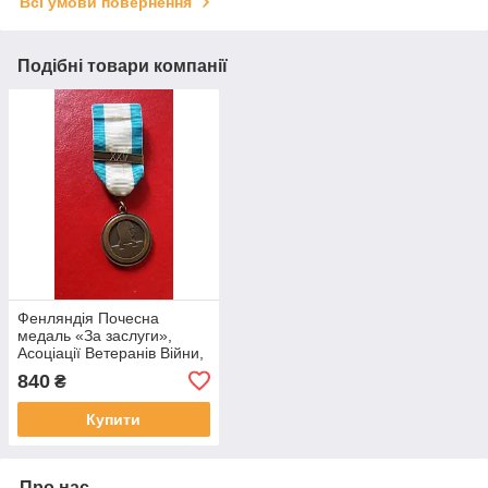
Всі умови повернення
Подібні товари компанії
Фенляндія Почесна
медаль «За заслуги»,
Асоціації Ветеранів Війни,
з пристібками «XXV» (25
840
₴
років членства)
Купити
Про нас