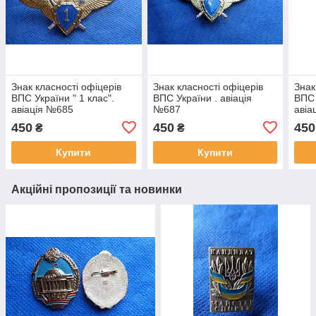
Знак класності офіцерів
Знак класності офіцерів
Знак
ВПС України " 1 клас".
ВПС України . авіація
ВПС 
авіація №685
№687
авіа
450
450
450
₴
₴
Купити
Купити
Акційні пропозиції та новинки