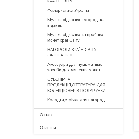
КРАЇН СВІТУ
Фалеристика України
Муляжі рідкісних нагород та
відзнак
Муляжі рідкісних та пробних
монет краї Світу
НАГОРОДИ КРАЇН СВІТУ
ОРІГІНАЛЬНІ
Аксесуари для нумізматики,
засоби для чищення монет
СУВЕНІРНА
ПРОДУКЦІЯ,ЛІТЕРАТУРА ДЛЯ
КОЛЕКЦІОНЕРІВ,ПОДАРУНКИ
Колодки,стрічки для нагород
О нас
Отзывы