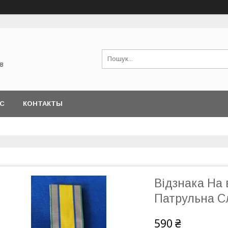
в
АС
КОНТАКТЫ
Відзнака На 
Патрульна С
590 ₴