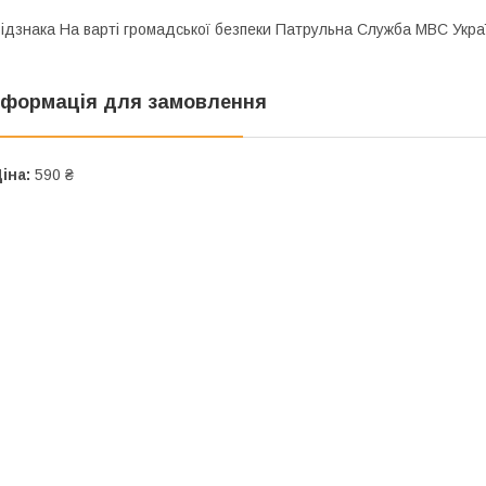
ідзнака На варті громадської безпеки Патрульна Служба МВС Укр
нформація для замовлення
іна:
590 ₴