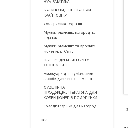
НУМІЗМАТИКА
БАНКНОТИ,ЦІННІ ПАПЕРИ
КРАЇН СВІТУ
Фалеристика України
Муляжі рідкісних нагород та
відзнак
Муляжі рідкісних та пробних
монет краї Світу
НАГОРОДИ КРАЇН СВІТУ
ОРІГІНАЛЬНІ
Аксесуари для нумізматики,
засоби для чищення монет
СУВЕНІРНА
ПРОДУКЦІЯ,ЛІТЕРАТУРА ДЛЯ
КОЛЕКЦІОНЕРІВ,ПОДАРУНКИ
Колодки,стрічки для нагород
З
О нас