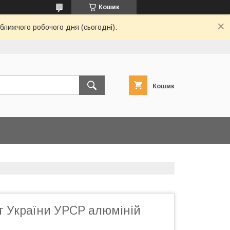
Кошик
ближчого робочого дня (сьогодні).
Кошик
т України УРСР алюміній