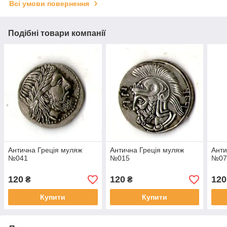
Всі умови повернення
Подібні товари компанії
Антична Греція муляж
Антична Греція муляж
Анти
№041
№015
№07
120
120
120
₴
₴
Купити
Купити