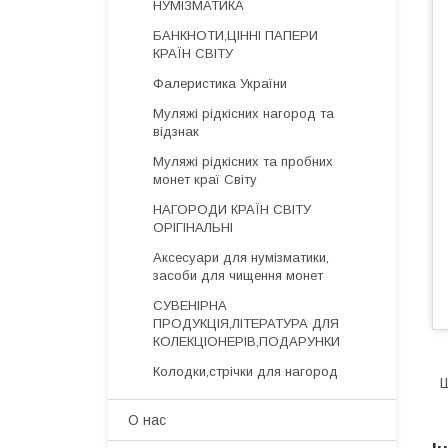
НУМІЗМАТИКА
БАНКНОТИ,ЦІННІ ПАПЕРИ
КРАЇН СВІТУ
Фалеристика України
Муляжі рідкісних нагород та
відзнак
Муляжі рідкісних та пробних
монет краї Світу
НАГОРОДИ КРАЇН СВІТУ
ОРІГІНАЛЬНІ
Аксесуари для нумізматики,
засоби для чищення монет
СУВЕНІРНА
ПРОДУКЦІЯ,ЛІТЕРАТУРА ДЛЯ
КОЛЕКЦІОНЕРІВ,ПОДАРУНКИ
Колодки,стрічки для нагород
Ш
О нас