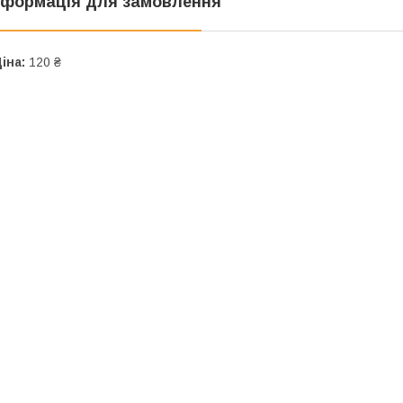
нформація для замовлення
іна:
120 ₴