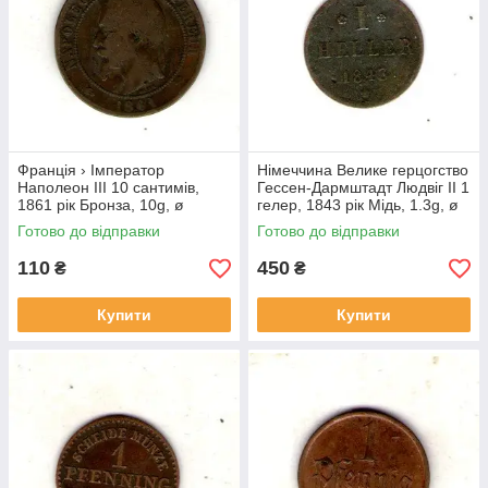
Франція › Імператор
Німеччина Велике герцогство
Наполеон III 10 сантимів,
Гессен-Дармштадт Людвіг II 1
1861 рік Бронза, 10g, ø
гелер, 1843 рік Мідь, 1.3g, ø
30.2mm №3970
17.2mm №3595
Готово до відправки
Готово до відправки
110
450
₴
₴
Купити
Купити