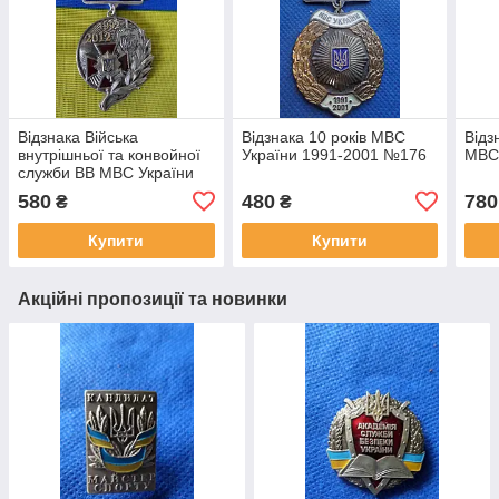
Відзнака Війська
Відзнака 10 років МВС
Відз
внутрішньої та конвойної
України 1991-2001 №176
МВС
служби ВВ МВС України
№643
580
480
780
₴
₴
Купити
Купити
Акційні пропозиції та новинки