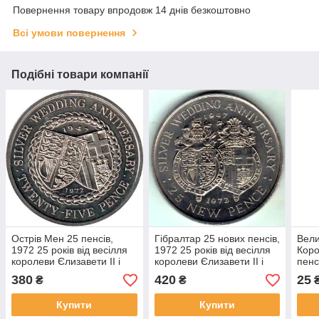
Повернення товару впродовж 14 днів безкоштовно
Всі умови повернення
Подібні товари компанії
Острів Мен 25 пенсів,
Гібралтар 25 нових пенсів,
Вели
1972 25 років від весілля
1972 25 років від весілля
Коро
королеви Єлизавети II і
королеви Єлизавети II і
пенс
принца Філіпа Мідно-
принца Філіпа Мідно-
ніке
380
420
25
₴
₴
нікелевий сплав, 28.28g,
нікелевий сплав, 28.28g, ø
21.
№ 2216
38.5
Купити
Купити