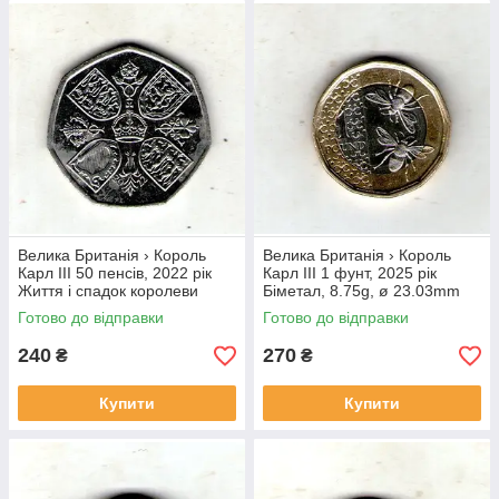
Велика Британія › Король
Велика Британія › Король
Карл III 50 пенсів, 2022 рік
Карл III 1 фунт, 2025 рік
Життя і спадок королеви
Біметал, 8.75g, ø 23.03mm
Єлизавети II №3967
№1948
Готово до відправки
Готово до відправки
240
270
₴
₴
Купити
Купити