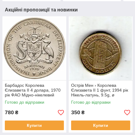
Акційні пропозиції та новинки
Барбадос Королева
Острів Мен › Королева
Єлизавета II 4 долара, 1970
Єлизавета II 1 фунт, 1994 рік
рік ФАО Мідно-нікелевий
Нікель-латунь, 9.5g, ø
сплав, 28.28g, ø 38.5mm
22.5mm №1921
Готово до відправки
Готово до відправки
№4144
780
350
₴
₴
Купити
Купити