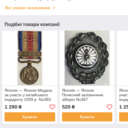
Всі умови повернення
Подібні товари компанії
Японія — Японія Медаль
Японія — Японія
Япон
за участь у китайського
Почесний залізничник
учас
інциденту 1939 р. No383
зіблуко No367
інци
1 290
520
1 2
₴
₴
Купити
Купити