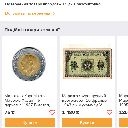
Повернення товару впродовж 14 днів безкоштовно
Всі умови повернення
Подібні товари компанії
Марокко › Королівство
Марокко › Французький
Маро
Марокко Хасан II 5
протекторат 10 франків
Маро
дирхамiв, 1987 Біметал,
1943 рік Мухаммед V
1995
6.8g, ø 26.2mm №2654
№405
28m
75
1 480
120
₴
₴
Купити
Купити