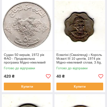
Судан 50 киршів, 1972 рік
Есватіні (Свазіленд) › Король
ФАО - Продовольча
Мсваті III 10 центів, 1974 рік
програма Мідно-нікелевий
Мідно-нікелевий сплав, 3.6g,
сплав, 22.63g, ø 40mm
ø 22mm №1814
Готово до відправки
Готово до відправки
№4143
420
40
₴
₴
Купити
Купити