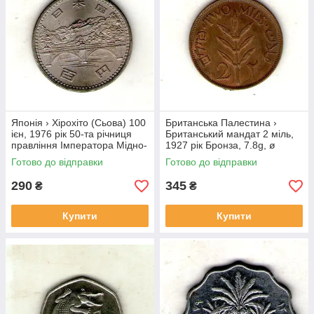
Японія › Хірохіто (Сьова) 100
Британська Палестина ›
ієн, 1976 рік 50-та річниця
Британський мандат 2 міль,
правління Імператора Мідно-
1927 рік Бронза, 7.8g, ø
нікелевий сплав, 12g, ø
28mm №1852
Готово до відправки
Готово до відправки
30mm №3974
290
345
₴
₴
Купити
Купити