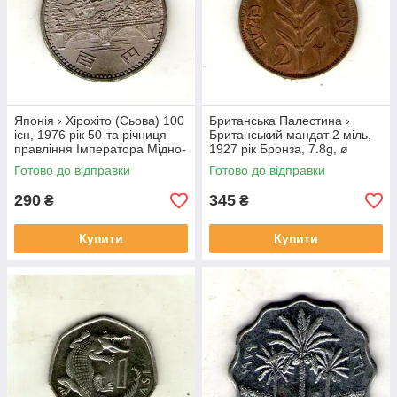
Японія › Хірохіто (Сьова) 100
Британська Палестина ›
ієн, 1976 рік 50-та річниця
Британський мандат 2 міль,
правління Імператора Мідно-
1927 рік Бронза, 7.8g, ø
нікелевий сплав, 12g, ø
28mm №1852
Готово до відправки
Готово до відправки
30mm №3974
290
345
₴
₴
Купити
Купити