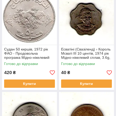
Судан 50 киршів, 1972 рік
Есватіні (Свазіленд) › Король
ФАО - Продовольча
Мсваті III 10 центів, 1974 рік
програма Мідно-нікелевий
Мідно-нікелевий сплав, 3.6g,
сплав, 22.63g, ø 40mm
ø 22mm №1814
Готово до відправки
Готово до відправки
№4143
420
40
₴
₴
Купити
Купити