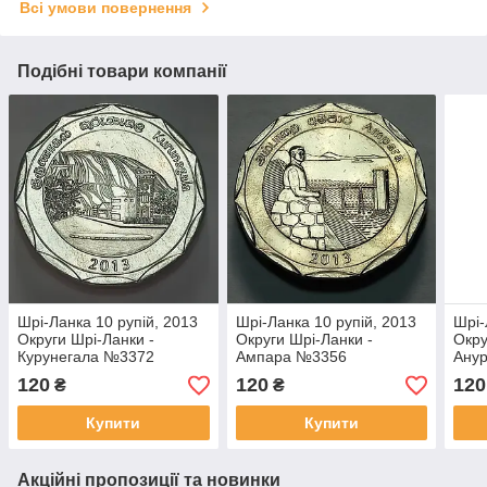
Всі умови повернення
Подібні товари компанії
Шрі-Ланка 10 рупій, 2013
Шрі-Ланка 10 рупій, 2013
Шрі-
Округи Шрі-Ланки -
Округи Шрі-Ланки -
Окру
Курунегала №3372
Ампара №3356
Ану
120
120
120
₴
₴
Купити
Купити
Акційні пропозиції та новинки