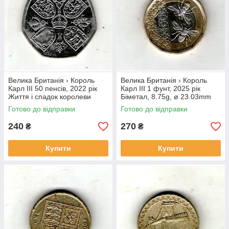
Велика Британія › Король
Велика Британія › Король
Карл III 50 пенсів, 2022 рік
Карл III 1 фунт, 2025 рік
Життя і спадок королеви
Біметал, 8.75g, ø 23.03mm
Єлизавети II №3967
№1948
Готово до відправки
Готово до відправки
240
270
₴
₴
Купити
Купити