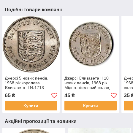
Подібні товари компанії
Джерсі 5 нових пенсів,
Джерсі Єлизавета II 10
Джер
1968 рік королева
нових пенсів, 1968 рік
1968
Єлизавета II №1713
Мідно-нікелевий сплав,
спла
11.3g, ø 28.5mm №2235
№20
65
45
35
₴
₴
Купити
Купити
Акційні пропозиції та новинки