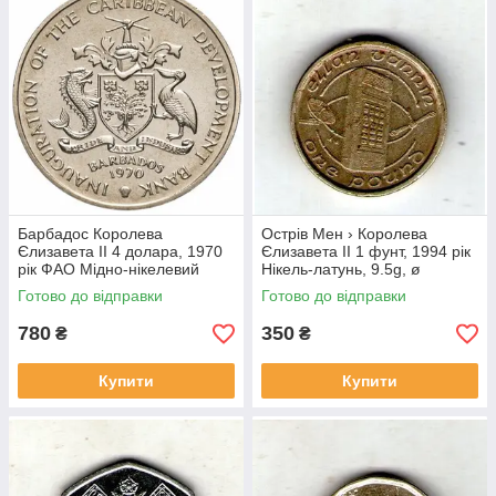
Барбадос Королева
Острів Мен › Королева
Єлизавета II 4 долара, 1970
Єлизавета II 1 фунт, 1994 рік
рік ФАО Мідно-нікелевий
Нікель-латунь, 9.5g, ø
сплав, 28.28g, ø 38.5mm
22.5mm №1921
Готово до відправки
Готово до відправки
№4144
780
350
₴
₴
Купити
Купити