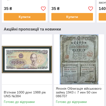
засн
No1
35
35
140
₴
₴
Купити
Купити
Акційні пропозиції та новинки
Японія Облигація військового
В'єтнам 1000 донг 1988 рік
займу 1943 г. 7 иен 50 сен
UNS №384
086707
Готово до відправки
Готово до відправки