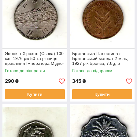
Японія › Хірохіто (Сьова) 100
Британська Палестина ›
ієн, 1976 рік 50-та річниця
Британський мандат 2 міль,
правління Імператора Мідно-
1927 рік Бронза, 7.8g, ø
нікелевий сплав, 12g, ø
28mm №1852
Готово до відправки
Готово до відправки
30mm №3974
290
345
₴
₴
Купити
Купити