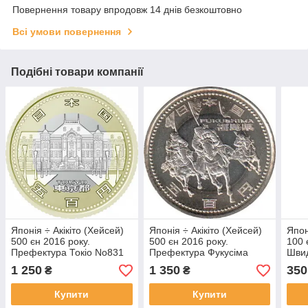
Повернення товару впродовж 14 днів безкоштовно
Всі умови повернення
Подібні товари компанії
Японія ÷ Акікіто (Хейсей)
Японія ÷ Акікіто (Хейсей)
Япон
500 єн 2016 року.
500 єн 2016 року.
100 
Префектура Токіо No831
Префектура Фукусіма
Швид
No382
Тохо
1 250
1 350
350
₴
₴
Купити
Купити