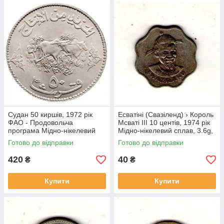
Судан 50 киршів, 1972 рік
Есватіні (Свазіленд) › Король
ФАО - Продовольча
Мсваті III 10 центів, 1974 рік
програма Мідно-нікелевий
Мідно-нікелевий сплав, 3.6g,
сплав, 22.63g, ø 40mm
ø 22mm №1814
Готово до відправки
Готово до відправки
№4143
420
40
₴
₴
Купити
Купити