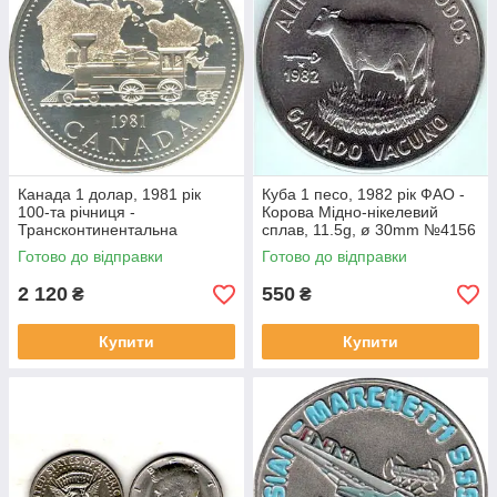
Канада 1 долар, 1981 рік
Куба 1 песо, 1982 рік ФАО -
100-та річниця -
Корова Мідно-нікелевий
Трансконтинентальна
сплав, 11.5g, ø 30mm №4156
залізниця Срібло 0.500,
Готово до відправки
Готово до відправки
23.32g, ø 36mm
2 120
550
₴
₴
Купити
Купити