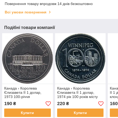
Повернення товару впродовж 14 днів безкоштовно
Всі умови повернення
Подібні товари компанії
Канада › Королева
Канада › Королева
Кана
Єлизавета II 1 долар,
Єлизавета II 1 долар,
II 1
1973 100-річчя
1974 рік 100 років місту
клон
приєднання острова
Вінніпег Нікель, 15.62g, ø
лих
190
220
160
₴
₴
Принца Едуарда Нікель,
32.13mm №2523
15.62g, ø 32.13mm №2631
Купити
Купити