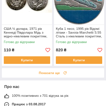
США ½ долара, 1971 рік
Куба 1 песо, 1995 рік Відомі
Кеннеді Півдолара Мідь з
літаки - Savoia-Marchetti S.55
мідно-нікелевим покриттям,
Сталь з нікелевим покриттям,
11.34g, ø 30.61mm №4153
12.7g, ø 32.5mm №4164
Готово до відправки
Готово до відправки
110
820
₴
₴
Купити
Купити
Показати ще
Про нас
100% позитивних з 701 відгука за рік
Працює з 03.08.2017