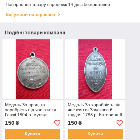
Повернення товару впродовж 14 днів безкоштовно
Всі умови повернення
Подібні товари компанії
Медаль За праці та
Медаль За хоробрість під
хоробрість під час взяття
час взяття Зачакова 6
Ганжі 1804 р. муляж
грудня 1788 р. Катерина II
муляж
150
150
₴
₴
Купити
Купити