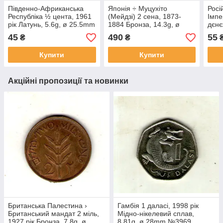
Південно-Африканська
Японія ÷ Муцухіто
Росі
Республіка ½ цента, 1961
(Мейдзі) 2 сена, 1873-
Iмпе
рік Латунь, 5.6g, ø 25.5mm
1884 Бронза, 14.3g, ø
дєнє
№2862
31.8mm №705
2.56
45
490
55
₴
₴
Купити
Купити
Акційні пропозиції та новинки
Британська Палестина ›
Гамбія 1 даласі, 1998 рік
Британський мандат 2 міль,
Мідно-нікелевий сплав,
1927 рік Бронза, 7.8g, ø
8.81g, ø 28mm №3969