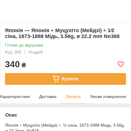
Японія — Японія ÷ Муцухіто (Мейдзі) ÷ 1⁄2
сіна, 1873-1888 Мідь, 3.56g, ø 22.2 mm No368
Готово до відправки
Код: 368
Роздріб
340
₴
Купити
Характеристики
Доставка
Оплата
Умови повернення
Опис
Японія ÷ Муцухіто (Мейдзі) ÷ ½ сена, 1873-1888 Медь, 3.56g,
ø 22.2mm No818