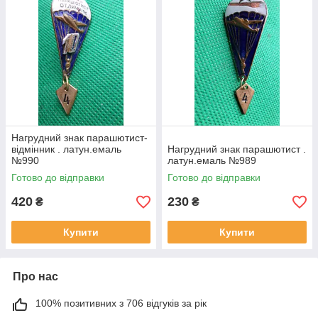
Нагрудний знак парашютист-
відмінник . латун.емаль
Нагрудний знак парашютист .
№990
латун.емаль №989
Готово до відправки
Готово до відправки
420
230
₴
₴
Купити
Купити
Про нас
100% позитивних з 706 відгуків за рік