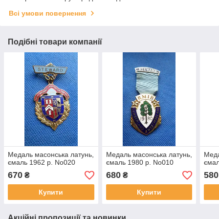
Всі умови повернення
Подібні товари компанії
Медаль масонська латунь,
Медаль масонська латунь,
Меда
ємаль 1962 р. No020
ємаль 1980 р. No010
ємал
670
680
580
₴
₴
Купити
Купити
Акційні пропозиції та новинки