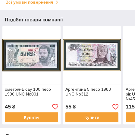
Всі умови повернення
Подібні товари компанії
ометрія-Бісау 100 песо
Аргентина 5 песо 1983
Арге
1990 UNC No001
UNC No312
рік 
№45
45
55
115
₴
₴
Купити
Купити