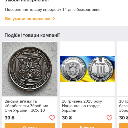
Повернення товару впродовж 14 днів безкоштовно
Всі умови повернення
Подібні товари компанії
Війська зв’язку та
10 гривень 2025 року
10 г
кібербезпеки Збройних
Національна гвардія
безп
Сил України , ЗСУ, 10
України
Збро
гривень 2024 рік
СБС 
30
30
30
₴
₴
Купити
Купити