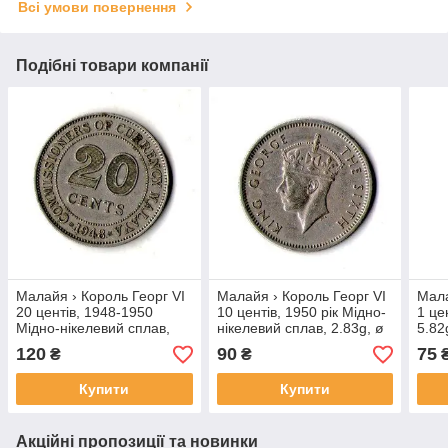
Всі умови повернення
Подібні товари компанії
Малайя › Король Георг VI
Малайя › Король Георг VI
Мала
20 центів, 1948-1950
10 центів, 1950 рік Мідно-
1 це
Мідно-нікелевий сплав,
нікелевий сплав, 2.83g, ø
5.82
5.65g, ø 23.6mm №3056
19.5mm №3448
120
90
75
₴
₴
Купити
Купити
Акційні пропозиції та новинки