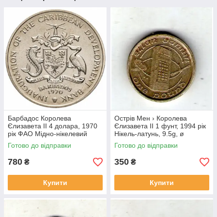
Барбадос Королева
Острів Мен › Королева
Єлизавета II 4 долара, 1970
Єлизавета II 1 фунт, 1994 рік
рік ФАО Мідно-нікелевий
Нікель-латунь, 9.5g, ø
сплав, 28.28g, ø 38.5mm
22.5mm №1921
Готово до відправки
Готово до відправки
№4144
780
350
₴
₴
Купити
Купити