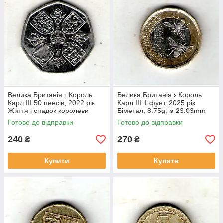
Велика Британія › Король
Велика Британія › Король
Карл III 50 пенсів, 2022 рік
Карл III 1 фунт, 2025 рік
Життя і спадок королеви
Біметал, 8.75g, ø 23.03mm
Єлизавети II №3967
№1948
Готово до відправки
Готово до відправки
240
270
₴
₴
Купити
Купити