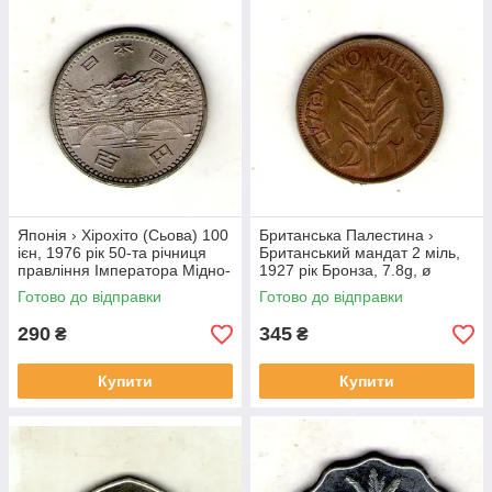
Японія › Хірохіто (Сьова) 100
Британська Палестина ›
ієн, 1976 рік 50-та річниця
Британський мандат 2 міль,
правління Імператора Мідно-
1927 рік Бронза, 7.8g, ø
нікелевий сплав, 12g, ø
28mm №1852
Готово до відправки
Готово до відправки
30mm №3974
290
345
₴
₴
Купити
Купити