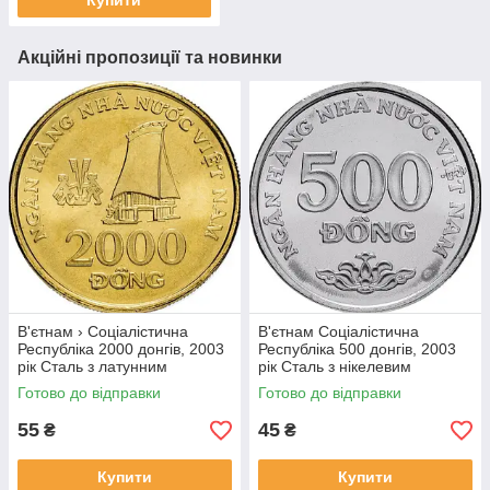
Купити
Акційні пропозиції та новинки
В'єтнам › Соціалістична
В'єтнам Соціалістична
Республіка 2000 донгів, 2003
Республіка 500 донгів, 2003
рік Сталь з латунним
рік Сталь з нікелевим
покриттям, 5g, ø 23.92mm
покриттям, 4.5g, ø 21.86mm
Готово до відправки
Готово до відправки
№1902
№1907
55
45
₴
₴
Купити
Купити