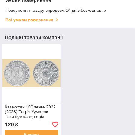
Умови повернення
Повернення товару впродовж 14 днів безкоштовно
Всі умови повернення
Подібні товари компанії
Казахстан 100 тенге 2022
(2023) Тогріз Кумалак
Тоґизкумалак, серія
Обряди, національні ігри
120
₴
No1004