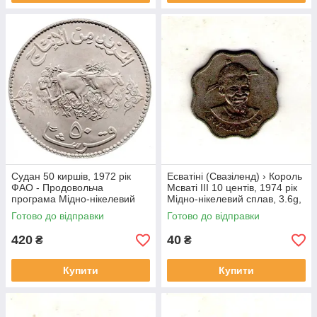
Судан 50 киршів, 1972 рік
Есватіні (Свазіленд) › Король
ФАО - Продовольча
Мсваті III 10 центів, 1974 рік
програма Мідно-нікелевий
Мідно-нікелевий сплав, 3.6g,
сплав, 22.63g, ø 40mm
ø 22mm №1814
Готово до відправки
Готово до відправки
№4143
420
40
₴
₴
Купити
Купити