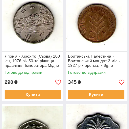
Японія › Хірохіто (Сьова) 100
Британська Палестина ›
ієн, 1976 рік 50-та річниця
Британський мандат 2 міль,
правління Імператора Мідно-
1927 рік Бронза, 7.8g, ø
нікелевий сплав, 12g, ø
28mm №1852
Готово до відправки
Готово до відправки
30mm №3974
290
345
₴
₴
Купити
Купити