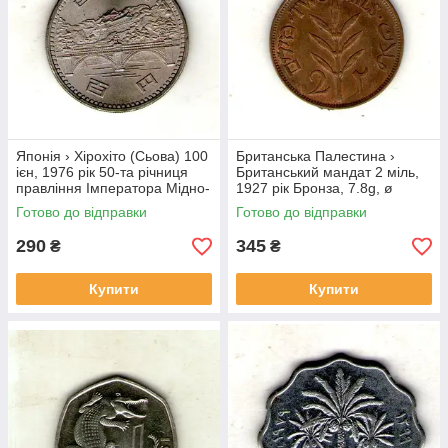
Японія › Хірохіто (Сьова) 100
Британська Палестина ›
ієн, 1976 рік 50-та річниця
Британський мандат 2 міль,
правління Імператора Мідно-
1927 рік Бронза, 7.8g, ø
нікелевий сплав, 12g, ø
28mm №1852
Готово до відправки
Готово до відправки
30mm №3974
290
345
₴
₴
Купити
Купити