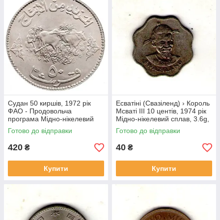
Судан 50 киршів, 1972 рік
Есватіні (Свазіленд) › Король
ФАО - Продовольча
Мсваті III 10 центів, 1974 рік
програма Мідно-нікелевий
Мідно-нікелевий сплав, 3.6g,
сплав, 22.63g, ø 40mm
ø 22mm №1814
Готово до відправки
Готово до відправки
№4143
420
40
₴
₴
Купити
Купити