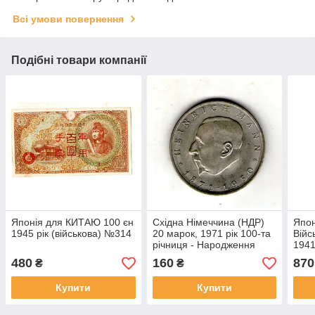
Всі умови повернення
Подібні товари компанії
Японія для КИТАЮ 100 єн
Східна Німеччина (НДР)
Япон
1945 рік (військова) №314
20 марок, 1971 рік 100-та
Війс
річниця - Народження
1941
Генріха Манна Мідь-цинк-
№13
480
160
870
₴
₴
нікель, 16.5g, ø 33mm
№4212
Купити
Купити