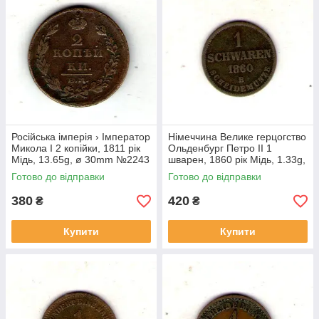
Російська імперія › Iмператор
Німеччина Велике герцогство
Микола I 2 копійки, 1811 рік
Ольденбург Петро ІІ 1
Мідь, 13.65g, ø 30mm №2243
шварен, 1860 рік Мідь, 1.33g,
ø 16.5mm №2013
Готово до відправки
Готово до відправки
380
420
₴
₴
Купити
Купити