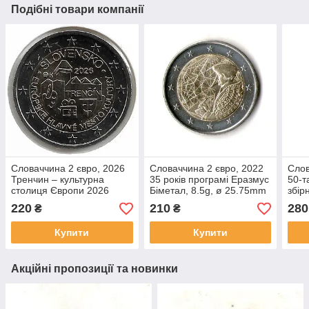
Подібні товари компанії
Словаччина 2 євро, 2026
Словаччина 2 євро, 2022
Слов
Тренчин – культурна
35 років програмі Еразмус
50-т
столиця Європи 2026
Біметал, 8.5g, ø 25.75mm
збір
№503
№233
футб
220
210
280
₴
₴
Євро
Купити
Купити
Акційні пропозиції та новинки