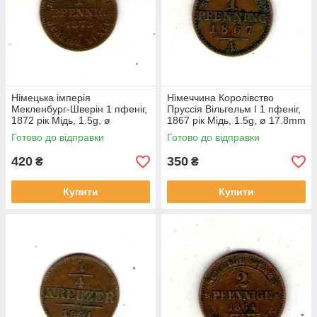
Німецька імперія
Німеччина Королівство
Мекленбург-Шверін 1 пфеніг,
Пруссія Вільгельм I 1 пфеніг,
1872 рік Мідь, 1.5g, ø
1867 рік Мідь, 1.5g, ø 17.8mm
16.92mm №2025
№1990
Готово до відправки
Готово до відправки
420
350
₴
₴
Купити
Купити