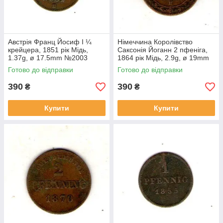
Австрія Франц Йосиф I ¼
Німеччина Королівство
крейцера, 1851 рік Мідь,
Саксонія Йоганн 2 пфеніга,
1.37g, ø 17.5mm №2003
1864 рік Мідь, 2.9g, ø 19mm
№2006
Готово до відправки
Готово до відправки
390
390
₴
₴
Купити
Купити