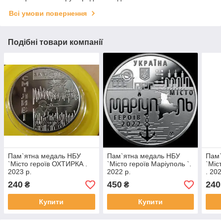
Всі умови повернення
Подібні товари компанії
Пам`ятна медаль НБУ
Пам`ятна медаль НБУ
Пам
`Місто героїв ОХТИРКА .
`Місто героїв Маріуполь `.
`Міс
2023 р.
2022 р.
. 20
240
450
240
₴
₴
Купити
Купити